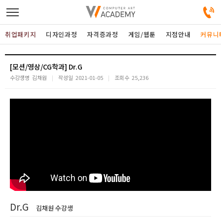
취업패키지
디자인과정
자격증과정
게임/웹툰
지점안내
커뮤니
디자인정규과정
[모션/영상/CG학과] Dr.G
수강생명
김채원
작성일
2021-01-05
조회수
25,236
디자인단과과정
게임과정
자격증과정
커뮤니티
취업패키지
Dr.G
김채원 수강생