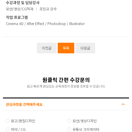
수강과정 및 담당강사
취업지원센터
모션/영상/CG학과
조민규 강사
작업 프로그램
고객상담센터
Cinema 4D / After Effect / Photoshop / Illustrator
아카데미소개
이전글
목록
다음글
지점별 홈페이지
원클릭 간편 수강문의
쉽고 빠르게 관심있는 교육과정의 정보를 조회할 수 있습니다.
관심과정을 선택해주세요
광고/편집디자인
모션/영상디자인
마야 / CG
유튜브 크리에이터