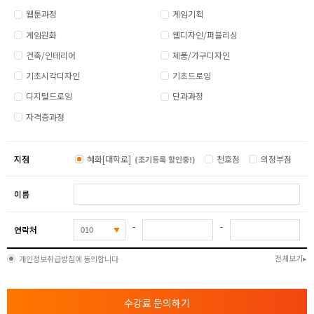
웹툰과정
게임기획
게임원화
웹디자인/퍼블리싱
건축/인테리어
제품/가구디자인
기초시각디자인
기초드로잉
디지털드로잉
단과과정
자격증과정
지점
혜화[대학로]
천호점
의정부점
(조기등록 할인중!)
이름
-
-
연락처
전체보기
개인정보취급방침에 동의합니다
수강료 문의하기