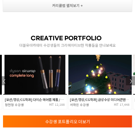
- 기본 컷편집 실습 및 BGM, 나레이션 넣기
프리미어 편집 기초 1
- 오디오 및 영상 속도 조정 ( fast. slow rewind )
- 이미지 및 로고 삽입법 학습
2
- 저작권 문제 대처 ( 폰트, 이미지, 영상, 오디오 )
CREATIVE PORTFOLIO
더블유아카데미 수강생들의 크리에이티브한 작품들을 만나보세요
[ Transition & Controls ]
- 영상 트랜지션과 컨트롤 이해 및 자막 제작 실습
- PIP ( Picture In Picture ) 기법 이해 및 활용
프리미어 편집 기초 2
- 편집 영상 소스 관리와 자막 디자인, 말자막
3
- 영상편집에 유용한 툴 정리 및 썸네일 만들기
- 모자이크와 블러효과 및 크로마키와 루마키 효과
[모션/영상/CG학과] 다이슨 에어랩 제품 / 3D 모션그래픽 / Visual Motion 1th
[모션/영상/CG학과] 금상수상 미디어콘텐츠과공모전 작품
12,188
17,448
정현정
서하민
- 오디오 효과 활용 및 멀티 카메라 싱크 및 편집
개인 영상 시사회 및 영상 기획
수강생 포트폴리오 더보기
- 2분 창작물 영상 1차 시사회
- ‘내‘가 아닌 ’시청자‘가 원하는 채널 ( 영상 ) 기획법