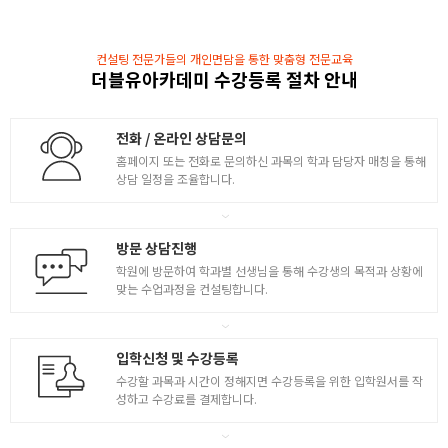
- 실제 방송 프로그램 기획 예시와 벤치마킹 활용법
4
- 영상의 장르와 포맷
컨설팅 전문가들의 개인면담을 통한 맞춤형 전문교육
- 2분 창작물 영상 2차 시사회
더블유아카데미 수강등록 절차 안내
- 영상 카테고리별 ( 크리에이터 ) SWOT
- 주제, 제목의 중요성 이해
- 기획서, 촬영 구성안 ( 콘티 ) 점검
전화 / 온라인 상담문의
홈페이지 또는 전화로 문의하신 과목의 학과 담당자 매칭을 통해
촬영의 핵심 요점 / 프리미어 편집 실전 1
상담 일정을 조율합니다.
- 카메라 ( or 스마트폰 ) 촬영 기본 세팅법과 주의점
- 여러대의 카메라 이용시 배치법과 슬레이트 활용
방문 상담진행
5
- 실전 촬영시 핵심 영상 구도 이해
학원에 방문하여 학과별 선생님을 통해 수강생의 목적과 상황에
- 촬영시 주의점 이해 및 숙지
맞는 수업과정을 컨설팅합니다.
- 프리미어 활용 영상 애니메이션 적용 ( 키프레임 )
- 움직이는 자막과 이미지 제작
입학신청 및 수강등록
프리미어 편집 실전 2
수강할 과목과 시간이 정해지면 수강등록을 위한 입학원서를 작
성하고 수강료를 결제합니다.
- 키프레임 + 마스크 응용
모션그래픽을 활용한 인트로 만들기
6
- 영상의 컨셉에 맞는 색보정 기초