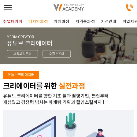
취업패키지
디자인과정
게임과정
자격증과정
지점안내
취업지
MEDIA CREATOR
디자인정규과정
유튜브 크리에이터
교육과정문의
수강료조회
디자인단과과정
게임과정
유튜브크리에이터
크리에이터를 위한
실전과정
자격증과정
유튜브 크리에이터를 향한 기초 툴과 촬영기법, 편집부터
개성있고 경쟁력 넘치는 마케팅 기획과 촬영스킬까지 !
커뮤니티
취업패키지