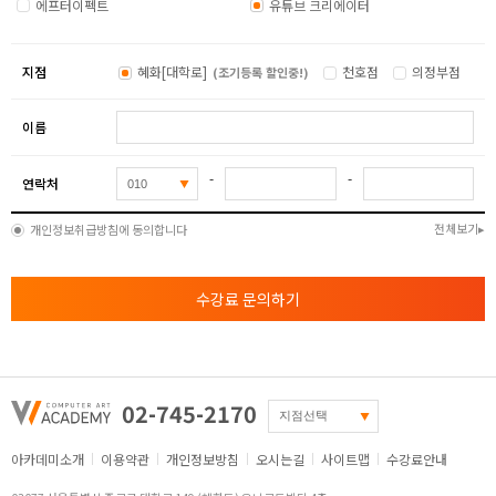
- 나만의 유튜브 채널 시사회 2차 및 개인별 피드백
에프터이펙트
유튜브 크리에이터
[ 영상 크리에이터의 이해 2 ]
- 미디어 리터러시
지점
혜화[대학로]
천호점
의정부점
(조기등록 할인중!)
이름
-
-
연락처
전체보기
개인정보취급방침에 동의합니다
수강료 문의하기
02-745-2170
아카데미소개
이용약관
개인정보방침
오시는길
사이트맵
수강료안내