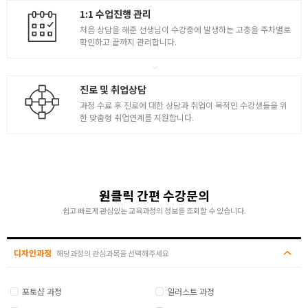
( 흑백, 색상교정, 필터 )
1:1 수업진행 관리
처음 상담을 해준 선생님이 수강중에 발생하는 고충을 주차별로
- 프리미어Pro 활용 나만의 색감을 갖는 4가지 방법
확인하고 끝까지 관리합니다.
- 프리미어CC 편집과 메모리 관리 팁 학습
‘스타 유튜버의 전략‘ 영상 마케팅의 이해
진로 및 취업상담
- 유튜브 생태계의 4주체 분석과 마케팅 전략
과정 수료 후 진로에 대한 상담과 취업이 목적인 수강생들을 위
- 유튜버 수익창출 시스템, 수익구조의 변화
한 맞춤형 취업연계를 지원합니다.
- 유튜브 채널 설정 및 장치 활용
7
- 유튜브 다국어 자막 삽입에 대한 이해
- 재생목록 활용 중요성 학습
- 채널의 더 큰 확장을 위한 바이럴 전략
원클릭 간편 수강문의
- 영상 플랫폼 별 ( 인스타, 페이스북 등 ) 이해와 전략
- 스타 크리에이터의 성장 과정 이해
쉽고 빠르게 관심있는 교육과정의 정보를 조회할 수 있습니다.
크리에이터 자세와 자질
디자인과정
해당과정의 관심과목을 선택해주세요
- 나만의 유튜브 채널 시사회 1차 및 개인별 피드백
[ 영상 크리에이터의 이해 1 ]
8
- 기업 및 퍼스널 브랜딩
포토샵 과정
일러스트 과정