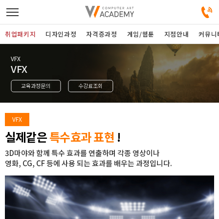
취업패키지
디자인과정
자격증과정
게임/웹툰
지점안내
커뮤니
VFX
디자인정규과정
VFX
교육과정문의
수강료조회
디자인단과과정
게임과정
VFX
실제같은
특수효과 표현
!
자격증과정
3D마야와 함께 특수 효과를 연출하며 각종 영상이나
영화, CG, CF 등에 사용 되는 효과를 배우는 과정입니다.
커뮤니티
취업패키지