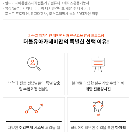
- 멀티미디어콘텐츠제작전문가 / 컴퓨터그래픽스운용기능사
- 영상/모션디자이너, 미디어 디지털컨텐츠 개발 및 디자이너
- 포스트 프로덕션, 광고대행사, 모션그래픽사 등의 3D디자인 직무
과목별 체계적인 개인면담과 전문교육 양성 프로그램
더블유아카데미만의 특별한 선택 이유!
각 학과 전문 선생님들의
특별
맞춤
분야별
다양한 실무기반 수업의
베
형 수업과정
컨설팅
테랑 전문강사진
다양한
취업연계 시스템
도입을 활
크리에이티브한 수업을 통한
하이퀄