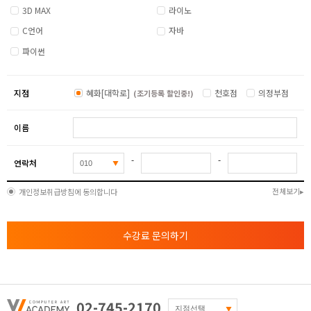
3D MAX
라이노
C언어
자바
파이썬
지점
혜화[대학로]
천호점
의정부점
(조기등록 할인중!)
이름
-
-
연락처
전체보기
개인정보취급방침에 동의합니다
수강료 문의하기
02-745-2170