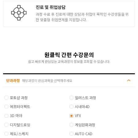
진로 및 취업상담
과정 수료 후 진로에 대한 상담과 취업이 목적인 수강생들을 위
한 맞춤형 취업연계를 지원합니다.
원클릭 간편 수강문의
쉽고 빠르게 관심있는 교육과정의 정보를 조회할 수 있습니다.
단과과정
해당과정의 관심과목을 선택해주세요
포토샵 과정
일러스트 과정
에프터이펙트
시네마4D
3D 마야
VFX
디지털드로잉
게임원화과정
제도/스케치
AUTO CAD