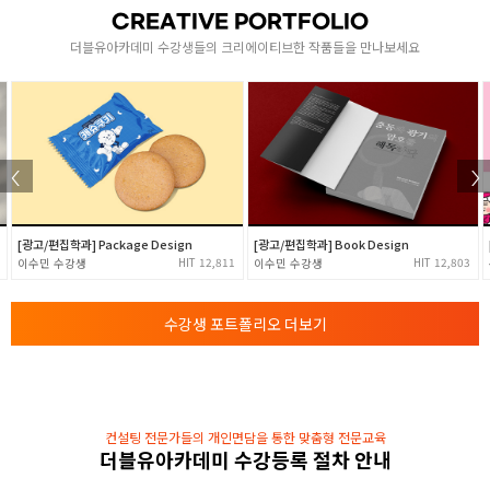
CREATIVE PORTFOLIO
- Cloth & Hair 시뮬레이션 제작
3
더블유아카데미 수강생들의 크리에이티브한 작품들을 만나보세요
- Fumefx 메뉴 설명
- Fumefx를 활용한 불, 연기 제작
[광고/편집학과] Package Design
[광고/편집학과] Book Design
12,811
12,803
이수민
이수민
수강생 포트폴리오 더보기
컨설팅 전문가들의 개인면담을 통한 맞춤형 전문교육
더블유아카데미 수강등록 절차 안내