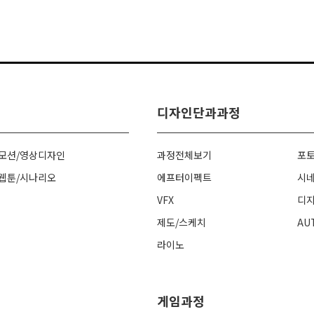
디자인단과과정
모션/영상디자인
과정전체보기
포
웹툰/시나리오
에프터이펙트
시네
VFX
디
제도/스케치
AU
라이노
게임과정