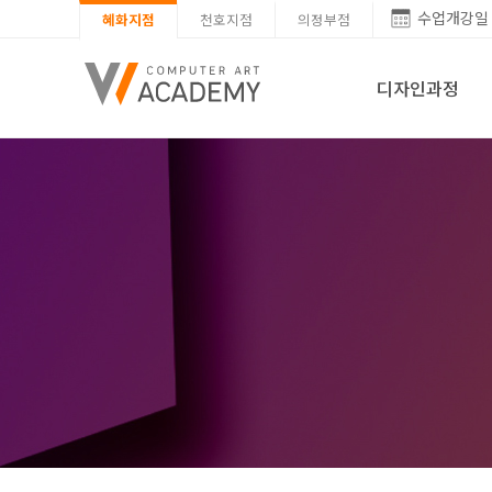
수업개강일
혜화지점
천호지점
의정부점
디자인과정