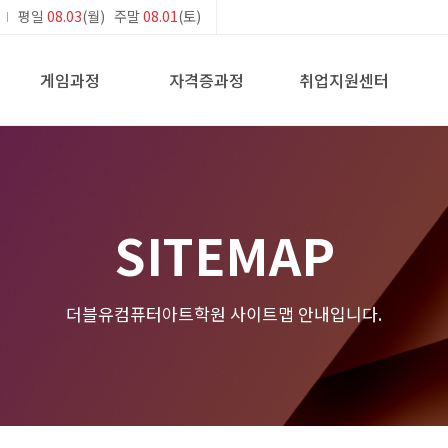
평일
08.03
(월) 주말
08.01
(토)
게임과정
자격증과정
취업지원센터
SITEMAP
더블유컴퓨터아트학원 사이트맵 안내입니다.