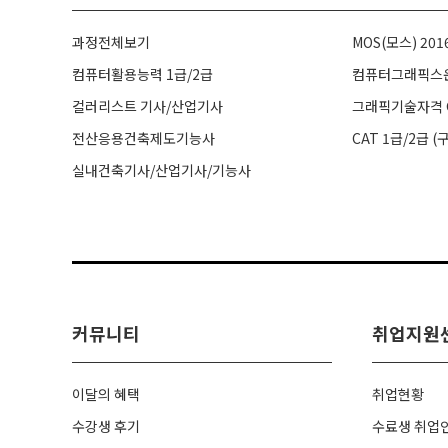
과정전체보기
MOS(모스) 201
컴퓨터활용능력 1급/2급
컴퓨터그래픽스
컬러리스트 기사/산업기사
그래픽기술자격 G
전산응용건축제도기능사
CAT 1급/2급 (
실내건축기사/산업기사/기능사
커뮤니티
취업지원
이달의 혜택
취업현황
수강생 후기
수료생 취업