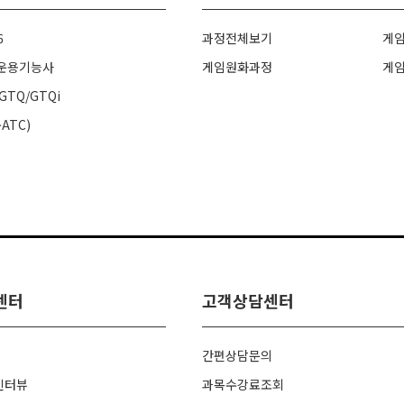
6
과정전체보기
게
운용기능사
게임원화과정
게
TQ/GTQi
구ATC)
센터
고객상담센터
간편상담문의
인터뷰
과목수강료조회