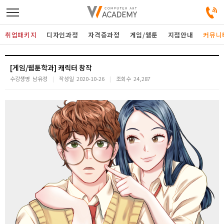
취업패키지
디자인과정
자격증과정
게임/웹툰
지점안내
커뮤니
디자인정규과정
[게임/웹툰학과] 캐릭터 창작
수강생명
남유정
작성일
2020-10-26
조회수
24,287
디자인단과과정
게임과정
자격증과정
커뮤니티
취업패키지