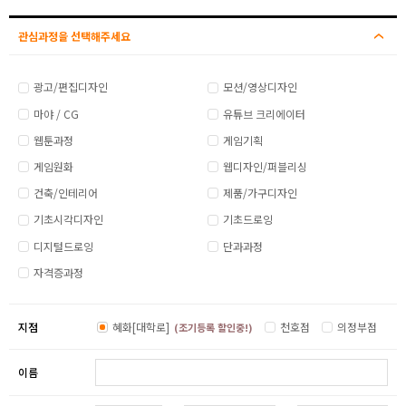
관심과정을 선택해주세요
광고/편집디자인
모션/영상디자인
마야 / CG
유튜브 크리에이터
웹툰과정
게임기획
게임원화
웹디자인/퍼블리싱
건축/인테리어
제품/가구디자인
기초시각디자인
기초드로잉
디지털드로잉
단과과정
자격증과정
지점
혜화[대학로]
천호점
의정부점
(조기등록 할인중!)
이름