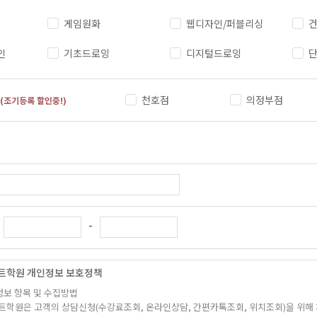
게임원화
웹디자인/퍼블리싱
건
인
기초드로잉
디지털드로잉
천호점
의정부점
(조기등록 할인중!)
-
트학원 개인정보 보호정책
정보 항목 및 수집방법
트학원은 고객의 상담신청(수강료조회, 온라인상담, 간편카톡조회, 위치조회)을 위해