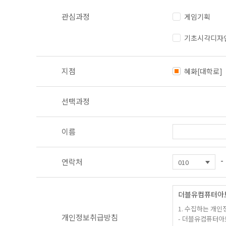
관심과정
게임기획
기초시각디자
지점
혜화[대학로]
선택과정
이름
-
연락처
더블유컴퓨터아
1. 수집하는 개인
개인정보취급방침
- 더블유컴퓨터아