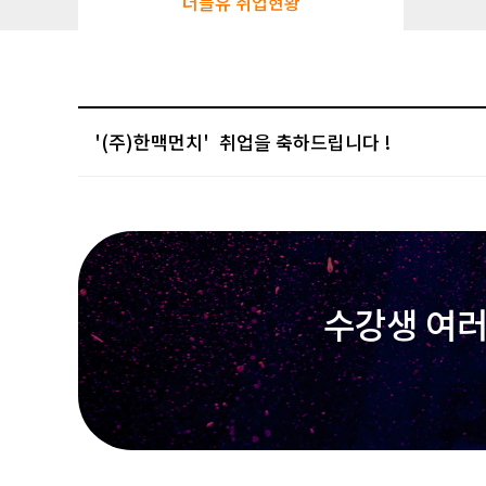
더블유 취업현황
'(주)한맥먼치'
수강생 여러