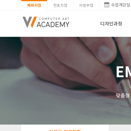
수업개강일
혜화지점
천호지점
의정부점
디자인과정
E
맞춤형