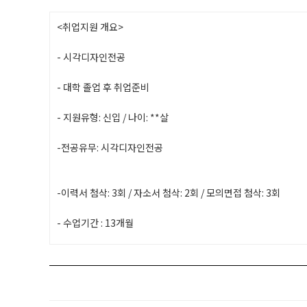
<취업지원 개요>
- 시각디자인전공
- 대학 졸업 후 취업준비
- 지원유형: 신입 / 나이: **살
-전공유무: 시각디자인전공
-이력서 첨삭: 3회 / 자소서 첨삭: 2회 / 모의면접 첨삭: 3회
- 수업기간 : 13개월
-이력서지원 : 6건 / 서류합격 후 면접 : 4건
경기도 남양주
-취업회사 연봉:*,***원 / 취업회사 위치: