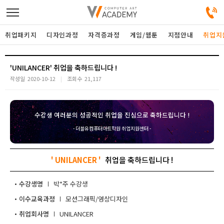
취업패키지
디자인과정
자격증과정
게임/웹툰
지점안내
취업지
디자인정규과정
'UNILANCER'
작성일
2020-10-12
조회수
21,117
디자인단과과정
수강생 여러분의 성공적인 취업을 진심으로 축하드립니다 !
게임과정
- 더블유컴퓨터아트학원 취업지원센터 -
자격증과정
' UNILANCER '
커뮤니티
수강생명
박*주
이수교육과정
모션그래픽/영상디자인
취업패키지
취업회사명
UNILANCER