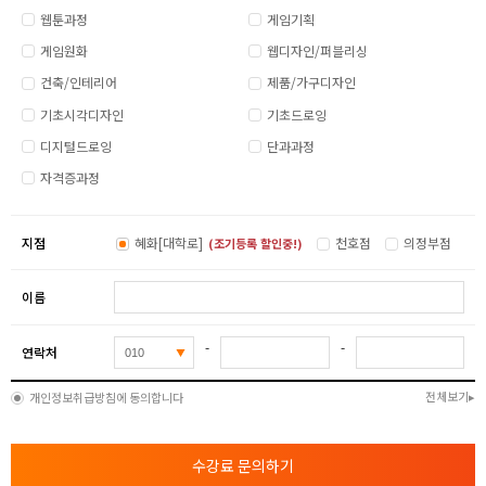
웹툰과정
게임기획
게임원화
웹디자인/퍼블리싱
건축/인테리어
제품/가구디자인
기초시각디자인
기초드로잉
디지털드로잉
단과과정
자격증과정
지점
혜화[대학로]
천호점
의정부점
(조기등록 할인중!)
이름
-
-
연락처
전체보기
개인정보취급방침에 동의합니다
수강료 문의하기