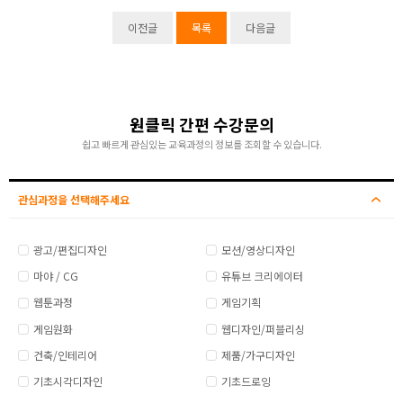
이전글
목록
다음글
원클릭 간편 수강문의
쉽고 빠르게 관심있는 교육과정의 정보를 조회할 수 있습니다.
관심과정을 선택해주세요
광고/편집디자인
모션/영상디자인
마야 / CG
유튜브 크리에이터
웹툰과정
게임기획
게임원화
웹디자인/퍼블리싱
건축/인테리어
제품/가구디자인
기초시각디자인
기초드로잉