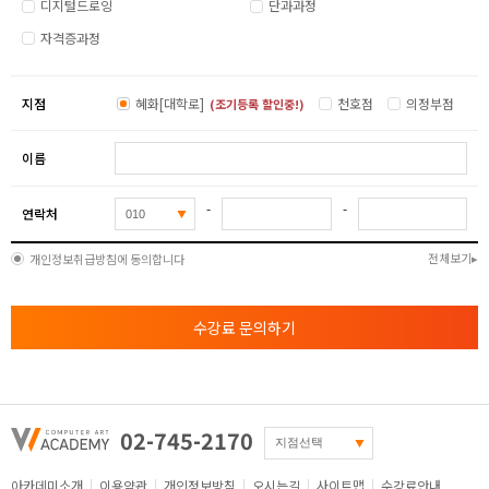
디지털드로잉
단과과정
자격증과정
지점
혜화[대학로]
천호점
의정부점
(조기등록 할인중!)
이름
-
-
연락처
전체보기
개인정보취급방침에 동의합니다
수강료 문의하기
02-745-2170
아카데미소개
이용약관
개인정보방침
오시는길
사이트맵
수강료안내