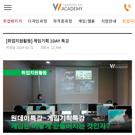
취업패키지
디자인과정
자격증과정
게임/웹툰
지점안내
취업지
디자인정규과정
[취업지원활동] 게임기획 1DAY 특강
작성일
2024-02-21
조회수
12,694
디자인단과과정
게임과정
자격증과정
커뮤니티
취업패키지