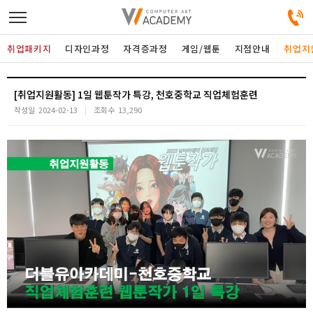
취업패키지
디자인과정
자격증과정
게임/웹툰
지점안내
취업지
디자인정규과정
[취업지원활동] 1일 웹툰작가 특강, 천호중학교 직업체험훈련
작성일
2024-02-13
조회수
13,290
디자인단과과정
게임과정
자격증과정
커뮤니티
취업패키지