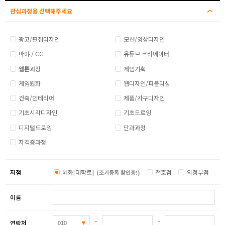
관심과정을 선택해주세요
광고/편집디자인
모션/영상디자인
마야 / CG
유튜브 크리에이터
웹툰과정
게임기획
게임원화
웹디자인/퍼블리싱
건축/인테리어
제품/가구디자인
기초시각디자인
기초드로잉
디지털드로잉
단과과정
자격증과정
지점
혜화[대학로]
천호점
의정부점
(조기등록 할인중!)
이름
-
-
연락처