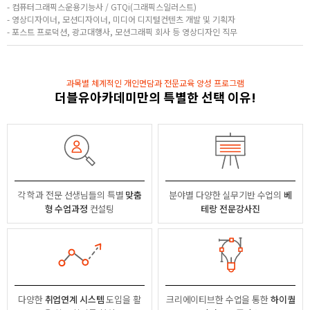
- 컴퓨터그래픽스운용기능사 / GTQi(그래픽스일러스트)
- 영상디자이너, 모션디자이너, 미디어 디지털컨텐츠 개발 및 기획자
- 포스트 프로덕션, 광고대행사, 모션그래픽 회사 등 영상디자인 직무
과목별 체계적인 개인면담과 전문교육 양성 프로그램
더블유아카데미만의 특별한 선택 이유!
각 학과 전문 선생님들의
특별
맞춤
분야별
다양한 실무기반 수업의
베
형 수업과정
컨설팅
테랑 전문강사진
다양한
취업연계 시스템
도입을 활
크리에이티브한 수업을 통한
하이퀄