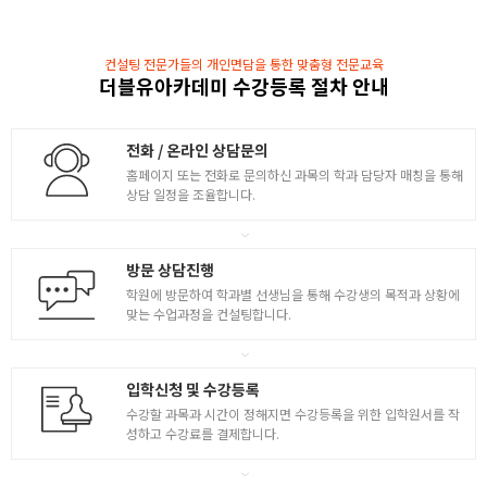
MATERIAL 이해
[ Material 기본 ]
컨설팅 전문가들의 개인면담을 통한 맞춤형 전문교육
- 재질 및 질감표현 ( 금속 / 유리 등등 )
더블유아카데미 수강등록 절차 안내
- Camera / Light 기초이론
- UVW Mapping 예제
전화 / 온라인 상담문의
- UVW Mapping 실습
홈페이지 또는 전화로 문의하신 과목의 학과 담당자 매칭을 통해
상담 일정을 조율합니다.
ANIMATION
- Keyframe Animation
방문 상담진행
- Timeline ( Dope Sheet / F-curve )
학원에 방문하여 학과별 선생님을 통해 수강생의 목적과 상황에
[ Align to Spline ]
맞는 수업과정을 컨설팅합니다.
- 스플라인을 따라가는 애니메이션
[ Scene구성 ]
- Render Setting 방법
2
입학신청 및 수강등록
SIMULATION
수강할 과목과 시간이 정해지면 수강등록을 위한 입학원서를 작
성하고 수강료를 결제합니다.
[ Dynamic을 활용한 시뮬레이션 ]
- Rigid Body / Soft Body / Gravity