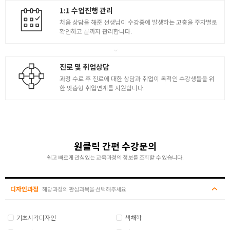
Particle Emitter를 활용한 시뮬레이션
1:1 수업진행 관리
Connector 와 Motor를 이용한 시뮬레이션
처음 상담을 해준 선생님이 수강중에 발생하는 고충을 주차별로
확인하고 끝까지 관리합니다.
Cloner를 활용한 시뮬레이션 - Dynamic Ball
모그라프 기초
진로 및 취업상담
- 모그라프 Cloner Object를 이용한 복제기능
과정 수료 후 진로에 대한 상담과 취업이 목적인 수강생들을 위
- Effector 적용법
한 맞춤형 취업연계를 지원합니다.
- Plain Effector / Random Effector의 활용방법
- Spline / Step Effector 와 Dynamic
[ Shader Effector ] - Pin아트
모그라프 응용 1
원클릭 간편 수강문의
쉽고 빠르게 관심있는 교육과정의 정보를 조회할 수 있습니다.
- Matrix / Voronoi Fracture / Poly FX 활용방법
- 모그라프 활용 로고 애니메이션 제작
디자인과정
해당과정의 관심과목을 선택해주세요
[ 렌더 추출후 에펙 후반제작 ]
- Multipass ( Object Buffer )
- 모그라프를 활용한 나무, 넝쿨 제작
기초시각디자인
색채학