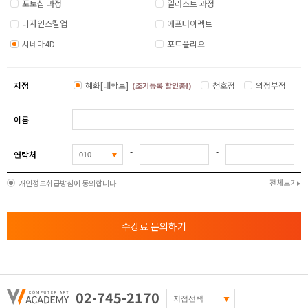
포토샵 과정
일러스트 과정
모그라프 응용 2
디자인스킬업
에프터이펙트
- Cloth 시뮬레이션 ( 바람에 날리는 천 표현 )
시네마4D
포트폴리오
- Reeper 밧줄표현 ( Free Plugin )
- Hair Object를 이용한 잔디 표현
지점
혜화[대학로]
천호점
의정부점
(조기등록 할인중!)
- Hair Object를 이용한 헤어, 털 표현
3
RIGGING
이름
- Joint Tool 활용 / IK 세팅방법
-
-
연락처
[ Character rigging ]
- 다리 / 척추 세팅
전체보기
개인정보취급방침에 동의합니다
[ Character rigging ]
- 팔 / 머리 세팅
- Bind / Weight Tool / Walking Animation
수강료 문의하기
MULTI PASS / 에프터이펙트 연동
- Xpresso이해 및 활용 Xpresso의 기초 사용방법
- Xpresso thinking particle을 통한 표현의 확장
02-745-2170