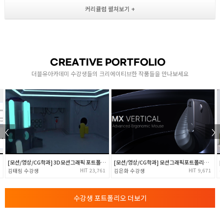
- Polygon Modeling의 기초 학습
[ 툴 사용법 익히기 ]
- Extrude / Extrude inner / Bevel / Cut
- Subdivision Surface 이해
- 머그컵 모델링 실습
1
CREATIVE PORTFOLIO
다양한 모델링 실습 (기초)
더블유아카데미 수강생들의 크리에이티브한 작품들을 만나보세요
- 핸드폰 모델링 실습
- 이어폰 모델링 실습
- 구두 모델링 실습
- 의자 모델링 실습
다양한 모델링 실습 (심화)
[모션/영상/CG학과] 3D모션그래픽 포트폴리오
[모션/영상/CG학과] 모션그래픽포트폴리오(로지텍)
- Tire, Wheel 모델링 예제 ( 자동차 타이어 )
23,761
9,671
김태림
김은화
- Tire, Wheel 모델링 실습 ( 자동차 타이어 )
- Desk Lamp 모델링 예제 ( 데스크램프 )
수강생 포트폴리오 더보기
- Desk Lamp 모델링 실습 ( 데스크램프 )