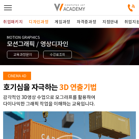
취업패키지
디자인과정
게임과정
자격증과정
지점안내
취업지
MOTION GRAPHICS
디자인정규과정
모션그래픽 / 영상디자인
교육과정문의
수강료조회
디자인단과과정
게임과정
CINEMA 4D
호기심을 자극하는
3D 연출기법
자격증과정
감각적인 3D영상 수업으로 모그라프를 활용하여
다이나믹한 그래픽 작업을 이해하는 교육입니다.
커뮤니티
취업패키지