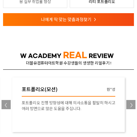
용
실무 취업률 향상
리티 포트폴리오
나에게 딱 맞는 맞춤과정찾기
>
REAL
W ACADEMY
REVIEW
더블유컴퓨터아트학원 수강생들의 생생한 리얼후기 !
포토샵
고*두
포토샵에 무지한 상태로 시작하였는데 끝나고 나니 감히
말씀드리면 생각하는 것은 만들 수 있는 수준이 된 거 같습
니다. 강사님이 잘 알려주시고 무엇보다 모든 학생을 다 이
끌고 나가십니다.